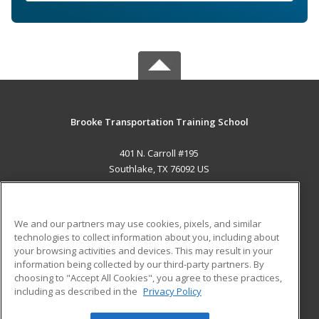
Brooke Transportation Training School
401 N. Carroll #195
Southlake, TX 76092 US
MAIN CONTENT
Career Training
We and our partners may use cookies, pixels, and similar
technologies to collect information about you, including about
ADDITIONAL RESOURCES
your browsing activities and devices. This may result in your
information being collected by our third-party partners. By
Military
Student Blog
choosing to "Accept All Cookies", you agree to these practices,
Financial Assistance
including as described in the
Privacy Policy
Help