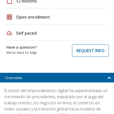
calendar_today
12 months
grid_on
Open enrollment
speed
Self paced
Have a question?
REQUEST INFO
We're here to help
Overview
El sector del emprendimiento digital ha experimentado un
crecimiento sin precedentes, impulsado por el auge del
trabajo remoto, los negocios en línea, el comercio en
redes sociales y la transición global hacia modelos de