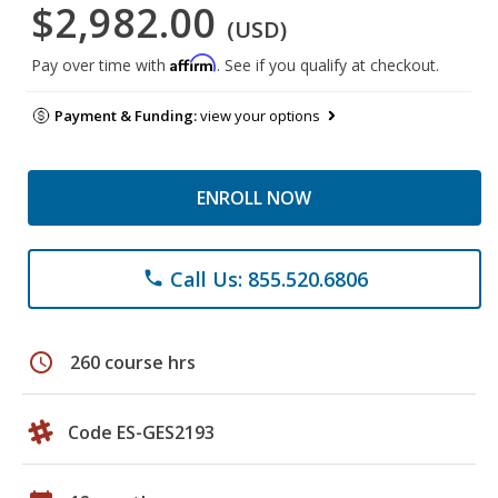
$2,982.00
(USD)
Affirm
Pay over time with
. See if you qualify at checkout.
Payment & Funding:
view your options
ENROLL NOW
Call Us: 855.520.6806
phone
schedule
260 course hrs
Code ES-GES2193