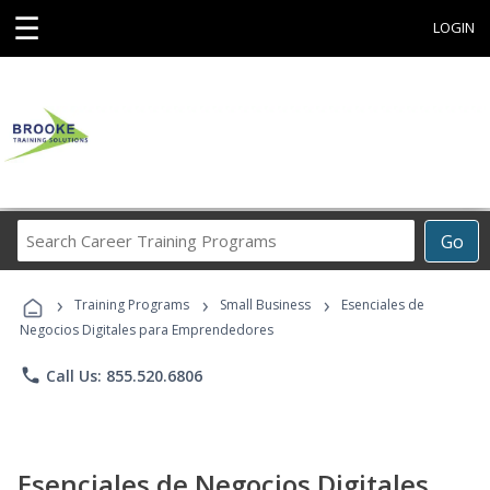
☰
LOGIN
Search
Go
Career
Training
›
›
›
Programs
Training Programs
Small Business
Esenciales de
Negocios Digitales para Emprendedores
phone
Call Us: 855.520.6806
Esenciales de Negocios Digitales