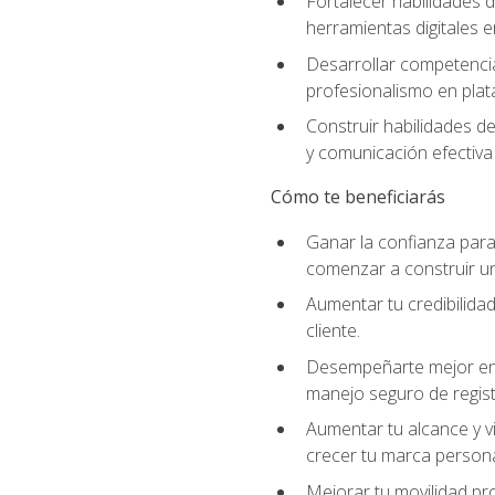
Fortalecer habilidades d
herramientas digitales e
Desarrollar competencia
profesionalismo en plata
Construir habilidades d
y comunicación efectiva 
Cómo te beneficiarás
Ganar la confianza para 
comenzar a construir una
Aumentar tu credibilidad
cliente.
Desempeñarte mejor en a
manejo seguro de regist
Aumentar tu alcance y vi
crecer tu marca persona
Mejorar tu movilidad pr