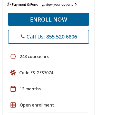
Payment & Funding:
view your options
ENROLL NOW
Call Us: 855.520.6806
phone
schedule
248 course hrs
Code ES-GES7074
calendar_today
12 months
grid_on
Open enrollment