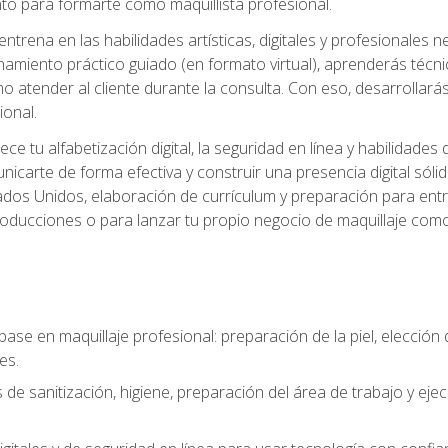
o para formarte como maquillista profesional.
ntrena en las habilidades artísticas, digitales y profesionales 
amiento práctico guiado (en formato virtual), aprenderás técnica
 atender al cliente durante la consulta. Con eso, desarrollará
ional.
ece tu alfabetización digital, la seguridad en línea y habilida
nicarte de forma efectiva y construir una presencia digital sóli
ados Unidos, elaboración de currículum y preparación para entre
 producciones o para lanzar tu propio negocio de maquillaje como
base en maquillaje profesional: preparación de la piel, elecció
es.
 de sanitización, higiene, preparación del área de trabajo y eje