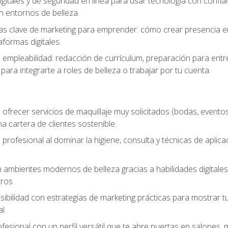
igitales y de seguridad en línea para usar tecnología con confia
n entornos de belleza.
s clave de marketing para emprender: cómo crear presencia en 
formas digitales.
e empleabilidad: redacción de currículum, preparación para entr
para integrarte a roles de belleza o trabajar por tu cuenta.
ofrecer servicios de maquillaje muy solicitados (bodas, eventos,
 cartera de clientes sostenible.
 profesional al dominar la higiene, consulta y técnicas de aplica
mbientes modernos de belleza gracias a habilidades digitales q
ros.
sibilidad con estrategias de marketing prácticas para mostrar tu 
l.
ofesional con un perfil versátil que te abre puertas en salones