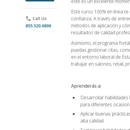
este es un excelente moment
Este curso 100% en línea te e
confianza. A través de entren
phone
Call Us:
métodos de aplicación y cómo
855.520.6806
resultados de calidad profes
Asimismo, el programa fortal
puedas gestionar citas, comu
en el entorno laboral de Est
trabajar en salones, retail,
Aprenderás a:
Desarrollar habilidades 
para diferentes ocasion
Aplicar buenas prácticas
alta calidad.