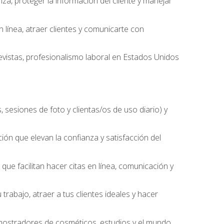
nza, proteger la información del cliente y manejar
línea, atraer clientes y comunicarte con
evistas, profesionalismo laboral en Estados Unidos
 sesiones de foto y clientas/os de uso diario) y
ción que elevan la confianza y satisfacción del
ue facilitan hacer citas en línea, comunicación y
trabajo, atraer a tus clientes ideales y hacer
, mostradores de cosméticos, estudios y el mundo