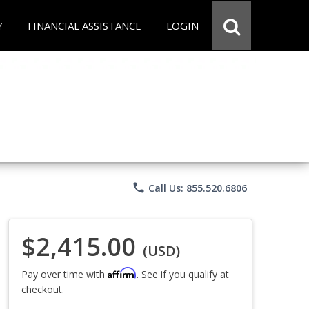
Y
FINANCIAL ASSISTANCE
LOGIN
phone
Call Us: 855.520.6806
$2,415.00
(USD)
Affirm
Pay over time with
. See if you qualify at
checkout.