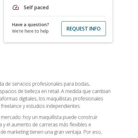
speed
Self paced
Have a question?
REQUEST INFO
We're here to help
da de servicios profesionales para bodas,
espacios de belleza en retail. A medida que cambian
aformas digitales, los maquillistas profesionales
reelance y estudios independientes.
l mercado: hoy un maquillista puede construir
ia y el aumento de carreras más flexibles e
 de marketing tienen una gran ventaja. Por eso,